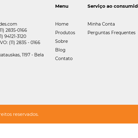
Menu
Serviço ao consumid
des.com
Home
Minha Conta
(11) 2835-0166
Produtos
Perguntas Frequentes
11) 94121-3120
Sobre
IVO:
(11) 2835 - 0166
Blog
atauskas, 1197 - Bela
Contato
eitos reservados.