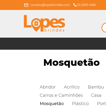
contato@lopesbrindes.com
(11) 2835-0166
Mosquetão
Abridor
Acrílico
Bambu
Carros e Caminhões
Casa
Mosquetão
Plástico
Port