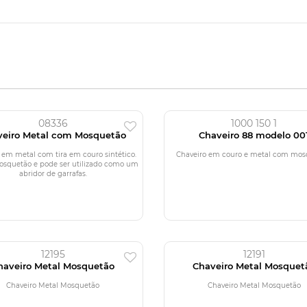
08336
1000 150 1
veiro Metal com Mosquetão
Chaveiro 88 modelo 00
 em metal com tira em couro sintético.
Chaveiro em couro e metal com mos
osquetão e pode ser utilizado como um
abridor de garrafas.
12195
12191
haveiro Metal Mosquetão
Chaveiro Metal Mosquet
Chaveiro Metal Mosquetão
Chaveiro Metal Mosquetão