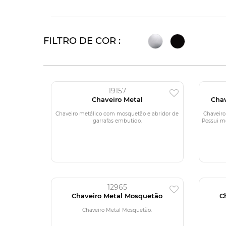
FILTRO DE COR :
19157
Chaveiro Metal
Cha
Chaveiro metálico com mosquetão e abridor de
Chaveiro
garrafas embutido.
Possui m
12965
Chaveiro Metal Mosquetão
C
Chaveiro Metal Mosquetão.