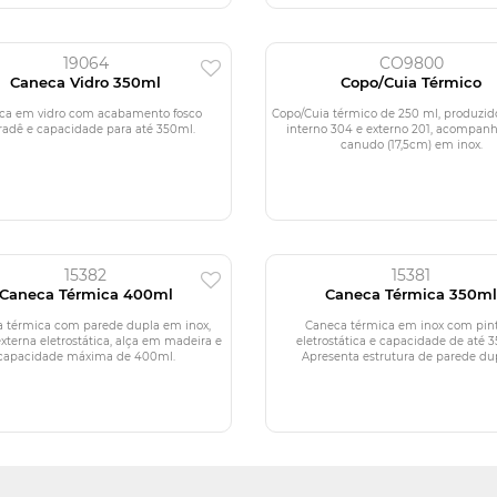
19064
CO9800
Caneca Vidro 350ml
Copo/Cuia Térmico
ca em vidro com acabamento fosco
Copo/Cuia térmico de 250 ml, produzid
radê e capacidade para até 350ml.
interno 304 e externo 201, acompan
canudo (17,5cm) em inox.
15382
15381
Caneca Térmica 400ml
Caneca Térmica 350m
 térmica com parede dupla em inox,
Caneca térmica em inox com pin
externa eletrostática, alça em madeira e
eletrostática e capacidade de até 
capacidade máxima de 400ml.
Apresenta estrutura de parede dupl