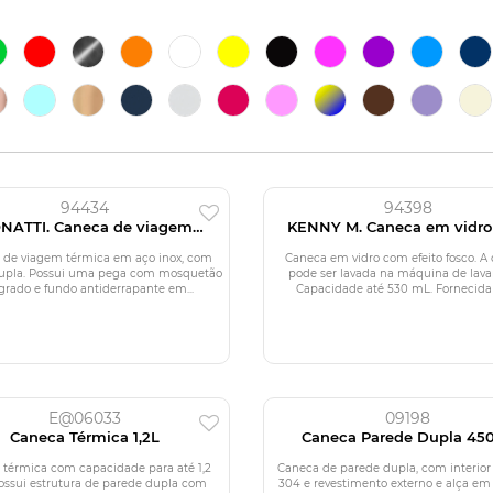
94434
94398
NATTI. Caneca de viagem
KENNY M. Caneca em vidr
mica em aço inox (400 mL)
efeito fosco (530 mL)
 de viagem térmica em aço inox, com
Caneca em vidro com efeito fosco. A
upla. Possui uma pega com mosquetão
pode ser lavada na máquina de lavar
grado e fundo antiderrapante em...
Capacidade até 530 mL. Fornecida 
E@06033
09198
Caneca Térmica 1,2L
Caneca Parede Dupla 45
 térmica com capacidade para até 1,2
Caneca de parede dupla, com interior
 Possui estrutura de parede dupla com
304 e revestimento externo e alça em 