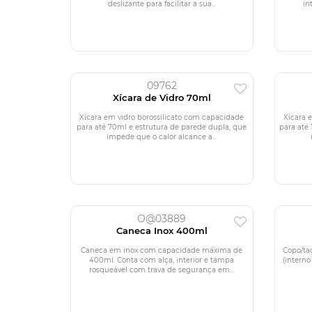
deslizante para facilitar a sua...
in
09762
Xícara de Vidro 70ml
Xícara em vidro borossilicato com capacidade
Xícara 
para até 70ml e estrutura de parede dupla, que
para até
impede que o calor alcance a...
O@03889
Caneca Inox 400ml
Caneca em inox com capacidade máxima de
Copo/ta
400ml. Conta com alça, interior e tampa
(interno
rosqueável com trava de segurança em...