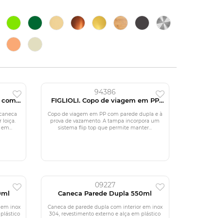
94386
o com
FIGLIOLI. Copo de viagem em PP
com parede dupla e à prova de
vazamento
 caneca
Copo de viagem em PP com parede dupla e à
 loiça.
prova de vazamento. A tampa incorpora um
em...
sistema flip top que permite manter...
09227
0ml
Caneca Parede Dupla 550ml
 em inox
Caneca de parede dupla com interior em inox
plástico
304, revestimento externo e alça em plástico