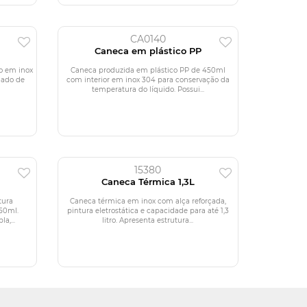
CA0140
Caneca em plástico PP
o em inox
Caneca produzida em plástico PP de 450ml
hado de
com interior em inox 304 para conservação da
temperatura do líquido. Possui...
15380
l
Caneca Térmica 1,3L
tura
Caneca térmica em inox com alça reforçada,
350ml.
pintura eletrostática e capacidade para até 1,3
a,...
litro. Apresenta estrutura...