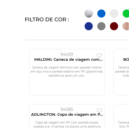
FILTRO DE COR :
94439
MALDINI. Caneca de viagem com
BO
parede interior em aço inox e
tér
acabamento mate 400 mL
Caneca de viagem térmica com parede interior
Caneca
em aço inox e parede exterior em PP, garantindo
parede d
resistência para um uso...
inte
94385
ADLINGTON. Copo de viagem em PP
com parede dupla isolada a ar
Copo de viagem em PP com parede dupla
Caneca
isolada a ar. A tampa incorpora uma abertura
litro.