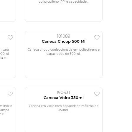
polipropileno (PP) e capacidade...
101089
l
Caneca Chopp 500 Ml
intura
Caneca chopp confeccionada em poliestireno e
 900ml.
capacidade de 500ml.
 e...
19063T
l
Caneca Vidro 350ml
m inox e
Caneca em vidro com capacidade máxima de
 tampa
350ml.
e...