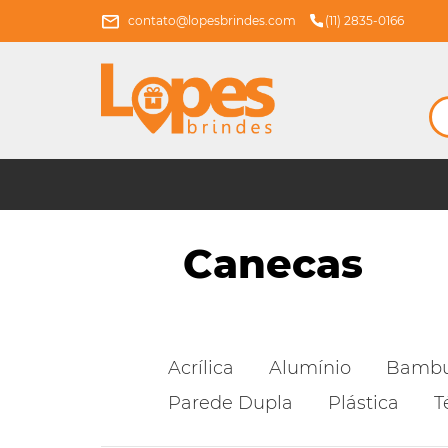
contato@lopesbrindes.com
(11) 2835-0166
Canecas
Acrílica
Alumínio
Bamb
Parede Dupla
Plástica
T