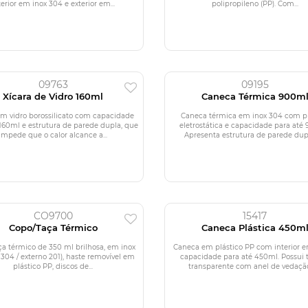
terior em inox 304 e exterior em...
polipropileno (PP). Com...
09763
09195
Xícara de Vidro 160ml
Caneca Térmica 900m
em vidro borossilicato com capacidade
Caneca térmica em inox 304 com p
 160ml e estrutura de parede dupla, que
eletrostática e capacidade para até
impede que o calor alcance a...
Apresenta estrutura de parede dupla
CO9700
15417
Copo/Taça Térmico
Caneca Plástica 450m
ça térmico de 350 ml brilhosa, em inox
Caneca em plástico PP com interior e
 304 / externo 201), haste removível em
capacidade para até 450ml. Possui
plástico PP, discos de...
transparente com anel de vedação 