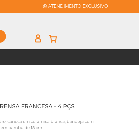
ATENDIMENTO EXCLUSIVO
RENSA FRANCESA - 4 PÇS
idro, caneca em cerâmica branca, bandeja com
er em bambu de 18 cm.