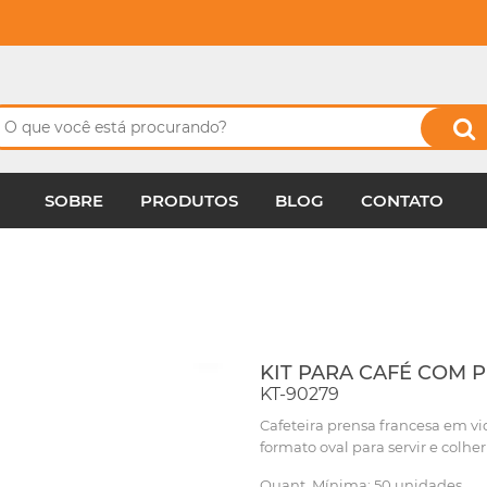
SOBRE
PRODUTOS
BLOG
CONTATO
KIT PARA CAFÉ COM P
KT-90279
Cafeteira prensa francesa em v
formato oval para servir e colh
Quant. Mínima: 50 unidades