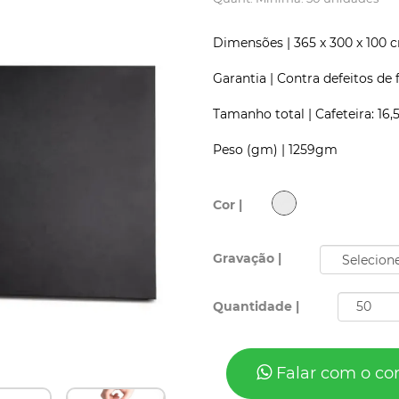
Dimensões |
365 x 300 x 100 
Garantia |
Contra defeitos de 
Tamanho total |
Cafeteira: 16
Peso (gm) |
1259gm
Cor |
Gravação |
Quantidade |
Falar com o co