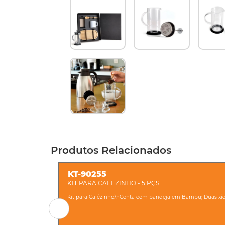
Produtos Relacionados
KT-90255
KIT PARA CAFEZINHO - 5 PÇS
Kit para Cafézinho.\nConta com bandeja em Bambu; Duas xíc