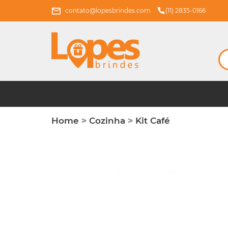
contato@lopesbrindes.com
(11) 2835-0166
Home
>
Cozinha
>
Kit Café