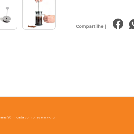
Compartilhe |
aras 90ml cada com pires em vidro.