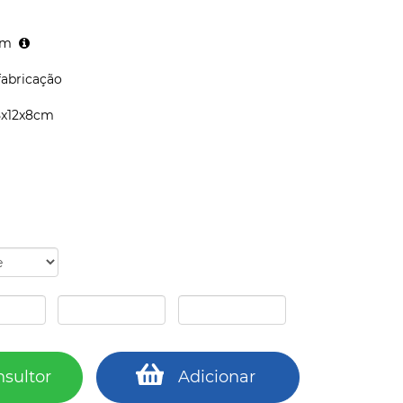
cm
fabricação
,5x12x8cm
nsultor
Adicionar